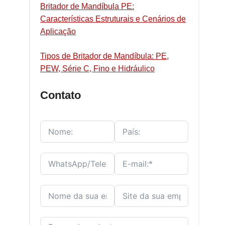
Britador de Mandíbula PE:
Características Estruturais e Cenários de
Aplicação
Tipos de Britador de Mandíbula: PE,
PEW, Série C, Fino e Hidráulico
Contato