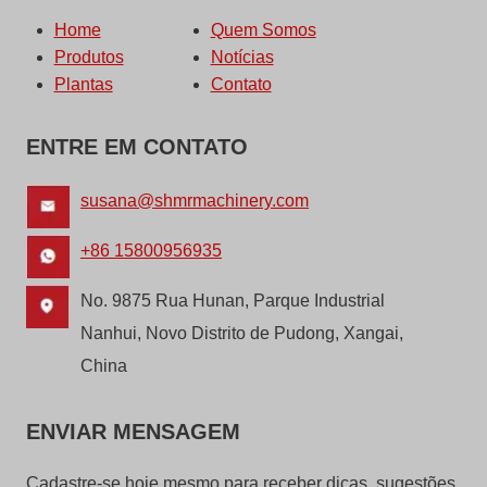
Home
Quem Somos
Produtos
Notícias
Plantas
Contato
ENTRE EM CONTATO
susana@shmrmachinery.com
+86 15800956935
No. 9875 Rua Hunan, Parque Industrial
Nanhui, Novo Distrito de Pudong, Xangai,
China
ENVIAR MENSAGEM
Cadastre-se hoje mesmo para receber dicas, sugestões